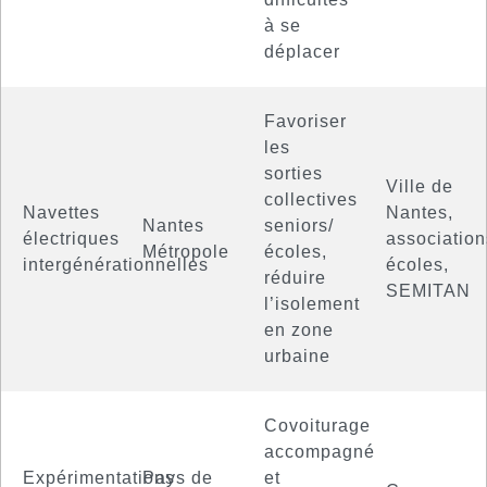
à se
déplacer
Favoriser
les
sorties
Ville de
collectives
Navettes
Nantes,
Nantes
seniors/
électriques
association
Métropole
écoles,
intergénérationnelles
écoles,
réduire
SEMITAN
l’isolement
en zone
urbaine
Covoiturage
accompagné
Expérimentations
Pays de
et