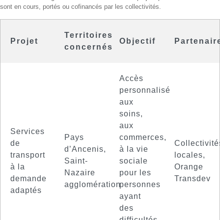
sont en cours, portés ou cofinancés par les collectivités.
Territoires
Projet
Objectif
Partenair
concernés
Accès
personnalisé
aux
soins,
aux
Services
Pays
commerces,
de
Collectivité
d’Ancenis,
à la vie
transport
locales,
Saint-
sociale
à la
Orange
Nazaire
pour les
demande
Transdev
agglomération
personnes
adaptés
ayant
des
difficultés