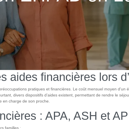
es aides financières lors
éoccupations pratiques et financières. Le coût mensuel moyen d'un é
nt, divers dispositifs d’aides existent, permettant de rendre le séjour 
ise en charge de son proche.
nancières : APA, ASH et A
rs familles :