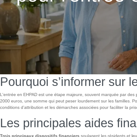
Pourquoi s’informer sur l
L'entrée en EHPAD est une étape majeure, souvent marquée par des pr
2000 euros, une somme qui peut peser lourdement sur les familles. Pourta
conditions d’attribution et les démarches associées pour faciliter la pr
Les principales aides fi
Trois principaux dispositifs financiers
soulagent les résidents et leu